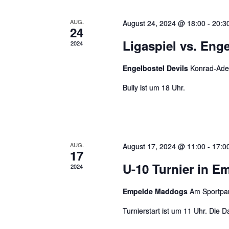
ä
u
s
h
n
AUG.
August 24, 2024 @ 18:00
-
20:3
e
24
l
g
l
Ligaspiel vs. Enge
2024
e
e
w
n
Engelbostel Devils
Konrad-Ade
n
o
.
r
S
Bully ist um 18 Uhr.
t
u
e
c
i
h
n
AUG.
August 17, 2024 @ 11:00
-
17:0
e
17
g
U-10 Turnier in E
u
2024
e
n
b
Empelde Maddogs
Am Sportpa
d
e
Turnierstart ist um 11 Uhr. Die D
A
n
.