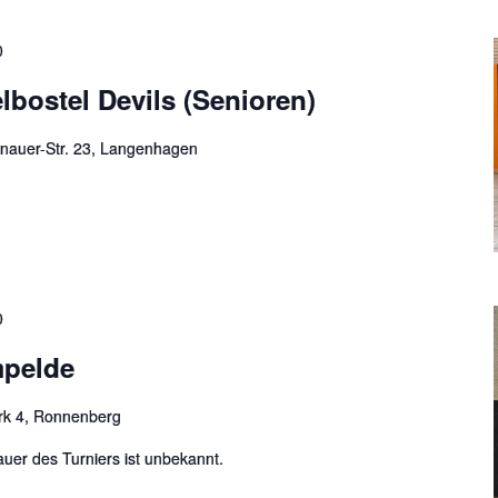
0
lbostel Devils (Senioren)
nauer-Str. 23, Langenhagen
0
mpelde
rk 4, Ronnenberg
auer des Turniers ist unbekannt.