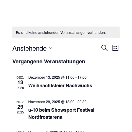
Es sind keine anstehenden Veranstaltungen vorhanden.
V
V
Anstehende
S
L
e
e
u
D
i
r
Vergangene Veranstaltungen
c
a
r
s
a
h
t
t
a
n
e
Dezember 13, 2025 @ 11:00
-
17:00
DEZ.
e
u
s
13
n
Weihnachtsfeier Nachwuchs
2025
t
m
s
a
w
t
November 29, 2025 @ 18:00
-
20:30
NOV.
l
ä
29
u-10 beim Showsport Festival
t
a
2025
h
Nordfrostarena
u
l
l
n
t
e
g