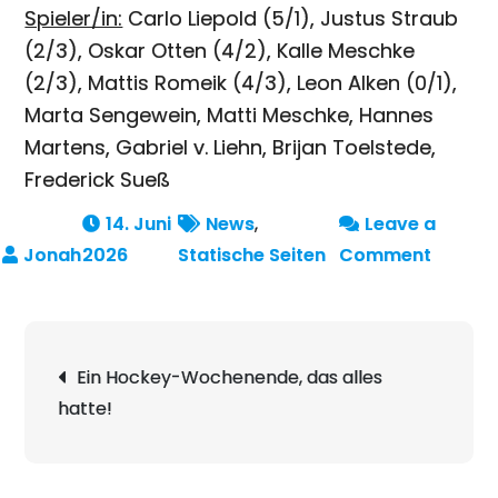
Spieler/in:
Carlo Liepold (5/1), Justus Straub
(2/3), Oskar Otten (4/2), Kalle Meschke
(2/3), Mattis Romeik (4/3), Leon Alken (0/1),
Marta Sengewein, Matti Meschke, Hannes
Martens, Gabriel v. Liehn, Brijan Toelstede,
Frederick Sueß
14. Juni
News
,
Leave a
on
2026
Statische Seiten
Comment
U-
13
Warrio
Beitragsnavigation
Ein Hockey-Wochenende, das alles
erneut
hatte!
mit
voller
Punkta