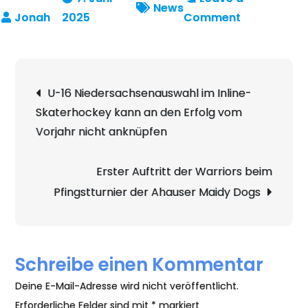
News
on
2025
Comment
U-
10
und
Beitragsnavigation
U-16 Niedersachsenauswahl im Inline-
U-
Skaterhockey kann an den Erfolg vom
13
Vorjahr nicht anknüpfen
Mannschaft
beim
Doppeleins
Erster Auftritt der Warriors beim
in
Pfingstturnier der Ahauser Maidy Dogs
Arpke
/
Lehrte
Schreibe einen Kommentar
Deine E-Mail-Adresse wird nicht veröffentlicht.
Erforderliche Felder sind mit
*
markiert