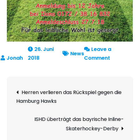
26. Juni
Leave a
News
on
2018
Comment
Sommerfes
vom
VfL
Beitragsnavigation
Herren verlieren das Rückspiel gegen die
Wilhelmsha
Hamburg Hawks
ISHD überträgt das bayrische Inline-
Skaterhockey-Derby