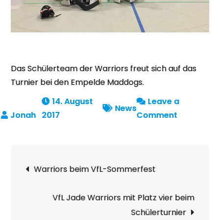
Das Schülerteam der Warriors freut sich auf das
Turnier bei den Empelde Maddogs.
14. August
Leave a
News
on
2017
Comment
Schülertur
in
Hannover
Beitragsnavigation
Warriors beim VfL-Sommerfest
am
Samstag
VfL Jade Warriors mit Platz vier beim
Schülerturnier