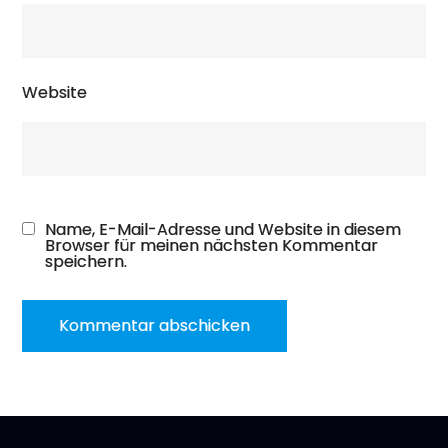
Website
Name, E-Mail-Adresse und Website in diesem
Browser für meinen nächsten Kommentar
speichern.
A
l
t
e
r
n