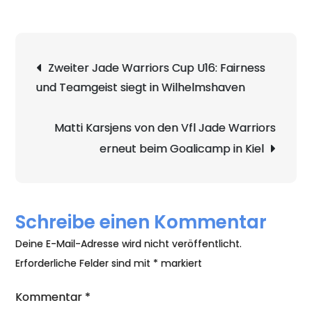
Nachwuc
der
Jade
Beitragsnavigation
Zweiter Jade Warriors Cup U16: Fairness
Warriors
und Teamgeist siegt in Wilhelmshaven
beim
Showspo
Event
Matti Karsjens von den Vfl Jade Warriors
in
erneut beim Goalicamp in Kiel
der
Nordfros
Schreibe einen Kommentar
Deine E-Mail-Adresse wird nicht veröffentlicht.
Erforderliche Felder sind mit
*
markiert
Kommentar
*