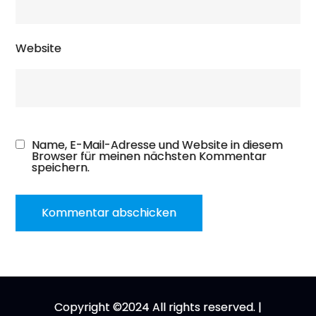
Website
Name, E-Mail-Adresse und Website in diesem
Browser für meinen nächsten Kommentar
speichern.
A
l
t
e
r
n
Copyright ©2024 All rights reserved. |
a