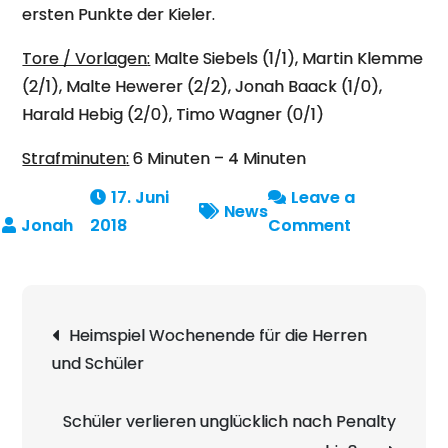
ersten Punkte der Kieler.
Tore / Vorlagen
:
Malte Siebels (1/1), Martin Klemme
(2/1), Malte Hewerer (2/2), Jonah Baack (1/0),
Harald Hebig (2/0), Timo Wagner (0/1)
Strafminuten
:
6 Minuten – 4 Minuten
17. Juni
Leave a
News
on
2018
Comment
Jade
Warriors
unterliegen
Beitragsnavigation
Heimspiel Wochenende für die Herren
den
und Schüler
Holtenau
Huskies
Schüler verlieren unglücklich nach Penalty