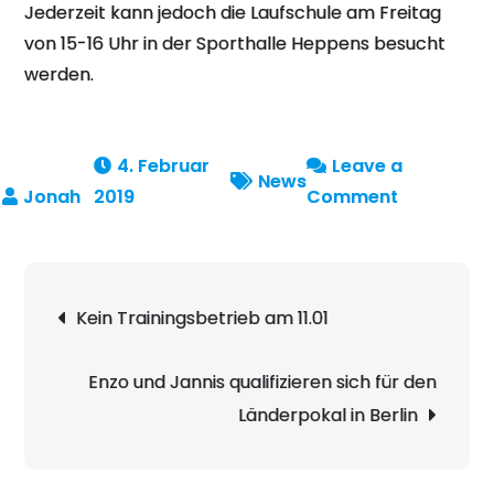
Jederzeit kann jedoch die Laufschule am Freitag
von 15-16 Uhr in der Sporthalle Heppens besucht
werden.
4. Februar
Leave a
News
on
2019
Comment
Das
Schnupper
war
Beitragsnavigation
Kein Trainingsbetrieb am 11.01
ein
voller
Erfolg!
Enzo und Jannis qualifizieren sich für den
Länderpokal in Berlin