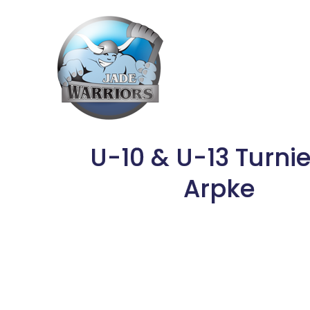
Skip
to
content
U-10 & U-13 Turnie
Arpke